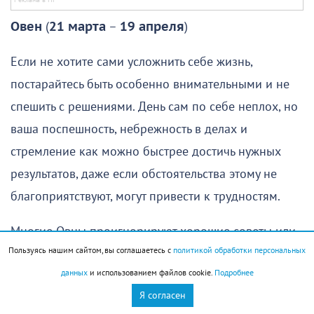
Овен
(
21 марта
–
19 апреля
)
Если не хотите сами усложнить себе жизнь,
постарайтесь быть особенно внимательными и не
спешить с решениями. День сам по себе неплох, но
ваша поспешность, небрежность в делах и
стремление как можно быстрее достичь нужных
результатов, даже если обстоятельства этому не
благоприятствуют, могут привести к трудностям.
Многие Овны проигнорируют хорошие советы или
Пользуясь нашим сайтом, вы соглашаетесь с
политикой обработки персональных
оставят без внимания вполне явные подсказки о
данных
и использованием файлов cookie.
Подробнее
том, как следует действовать. Из-за этого не удастся
Я согласен
вовремя решить задачи, требующие внимания. В