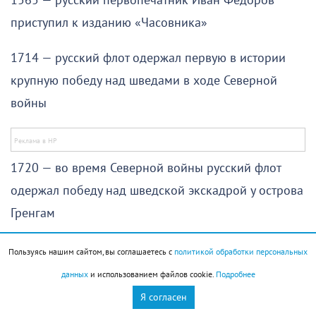
1565 — русский первопечатник Иван Фёдоров
приступил к изданию «Часовника»
1714 — русский флот одержал первую в истории
крупную победу над шведами в ходе Северной
войны
1720 — во время Северной войны русский флот
одержал победу над шведской экскадрой у острова
Гренгам
1803 — началась первая русская кругосветная
Пользуясь нашим сайтом, вы соглашаетесь с
политикой обработки персональных
экспедиция
данных
и использованием файлов cookie.
Подробнее
Я согласен
1870 — Фёдор Тютчев написал свое знаменитое