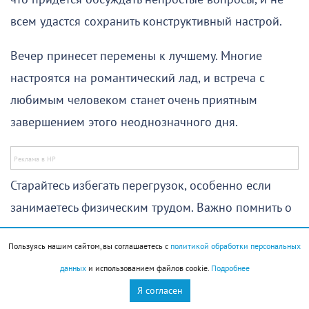
всем удастся сохранить конструктивный настрой.
Вечер принесет перемены к лучшему. Многие
настроятся на романтический лад, и встреча с
любимым человеком станет очень приятным
завершением этого неоднозначного дня.
Старайтесь избегать перегрузок, особенно если
занимаетесь физическим трудом. Важно помнить о
чувстве меры и не испытывать организм на
Пользуясь нашим сайтом, вы соглашаетесь с
политикой обработки персональных
прочность.
данных
и использованием файлов cookie.
Подробнее
Овен
(
21 марта
–
19 апреля
)
Я согласен