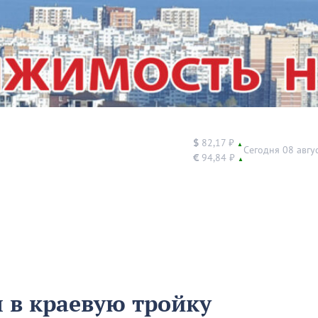
$
82,17 ₽
▲
Сегодня 08 авгу
€
94,84 ₽
▲
 в краевую тройку