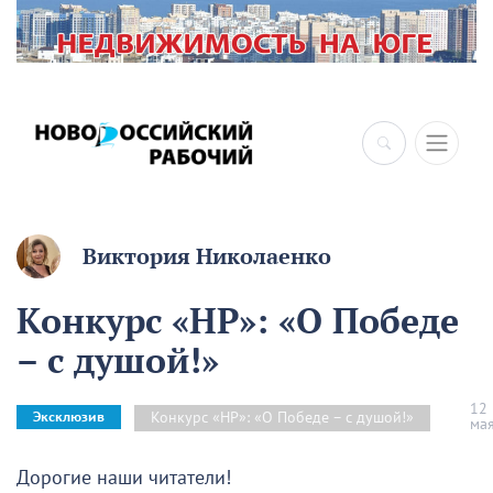
×
Виктория Николаенко
Конкурс «НР»: «О Победе
– с душой!»
12
Конкурс «НР»: «О Победе – с душой!»
Эксклюзив
ма
Дорогие наши читатели!