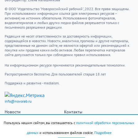
Веб-редактор: Елена Калашникова
© ООО "Издательство "Новороссийский рабочий", 2022. Все права защищены.
При использовании информации ссылка (для электронных ресурсов –
активная) на источник обязательна. Использование фотоматериалов,
видеоматериалов и любых других медиа файлов разрешается только с
письменного разрешения редакции.
Редакция не несет ответственности за достоверность информации,
содержащейся в новостях. Новости, аналитика, прогнозы и другие материалы,
представленные на данном сайте, не являются офертой или рекомендацией к
покупке или продаже каких-либо активов. Любая перепечатка материалов
сайта допускается только при соблюдении правил использования.
На информационном ресурсе применяются рекомендательные технологии.
Распространяется бесплатно. Для пользователей старше 18 лет
Поддержка и развитие - mediaism.
info@novorab.ru
Новости
Контакты
Происшествия
Пользовательское
Пользуясь нашим сайтом, вы соглашаетесь с
политикой обработки персональных
Общество
соглашение
данных
и использованием файлов cookie.
Подробнее
Фоторепортаж
Авторы