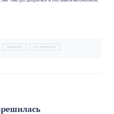
остью быстро добраться и поставить автомобиль,
парковки
это интересно
зрешилась