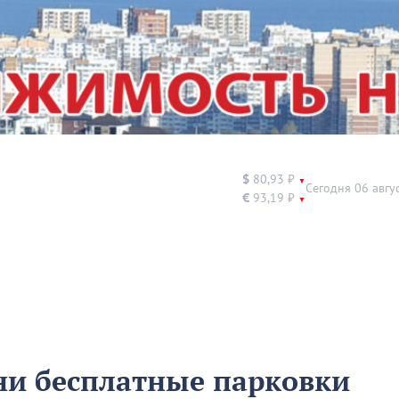
$
80,93 ₽
▼
Сегодня 06 авгу
€
93,19 ₽
▼
ни бесплатные парковки