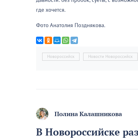
давности: без пробок, суеты, с возможн
где хочется.
Фото Анатолия Позднякова.
Новороссийск
Новости Новороссийск
Полина Калашникова
В Новороссийске ра