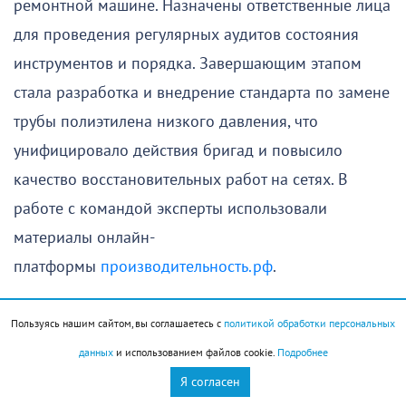
ремонтной машине. Назначены ответственные лица
для проведения регулярных аудитов состояния
инструментов и порядка. Завершающим этапом
стала разработка и внедрение стандарта по замене
трубы полиэтилена низкого давления, что
унифицировало действия бригад и повысило
качество восстановительных работ на сетях. В
работе с командой эксперты использовали
материалы онлайн-
платформы
производительность.рф
.
— Наш коллектив состоит из опытнейших
Пользуясь нашим сайтом, вы соглашаетесь с
политикой обработки персональных
специалистов, однако мы рассматриваем
данных
и использованием файлов cookie.
Подробнее
бережливые технологии как обязательный вектор
Я согласен