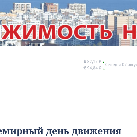
$
82,17 ₽
▲
Сегодня 07 авгу
€
94,84 ₽
▲
семирный день движения