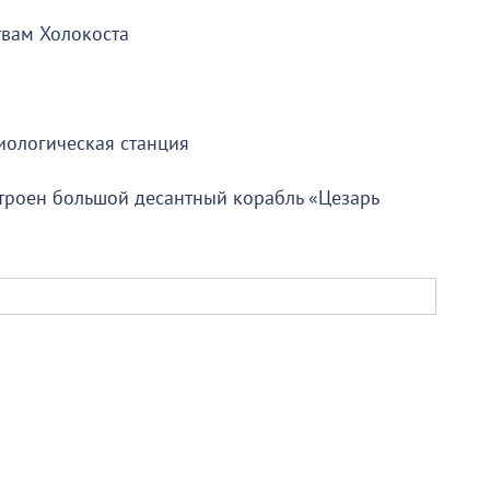
твам Холокоста
иологическая станция
строен большой десантный корабль «Цезарь