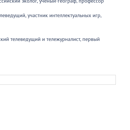
оссийский эколог, ученый-географ, профессор
елеведущий, участник интеллектуальных игр,
ский телеведущий и тележурналист, первый