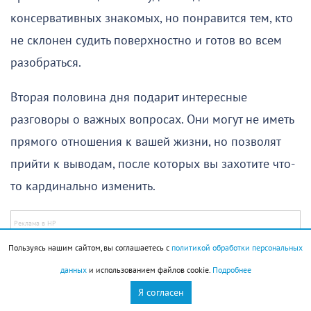
консервативных знакомых, но понравится тем, кто
не склонен судить поверхностно и готов во всем
разобраться.
Вторая половина дня подарит интересные
разговоры о важных вопросах. Они могут не иметь
прямого отношения к вашей жизни, но позволят
прийти к выводам, после которых вы захотите что-
то кардинально изменить.
Пользуясь нашим сайтом, вы соглашаетесь с
политикой обработки персональных
Вечер особенно хорошо подойдет для общения с
данных
и использованием файлов cookie.
Подробнее
людьми, которые вам нравятся. Речь идет не только
Я согласен
о романтических отношениях, но и о дружбе, а