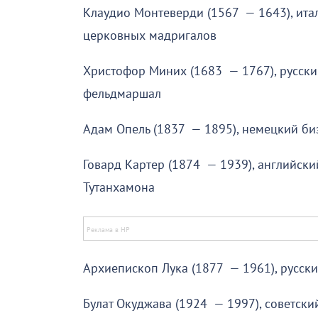
Клаудио Монтеверди (1567 — 1643), итал
церковных мадригалов
Христофор Миних (1683 — 1767), русски
фельдмаршал
Адам Опель (1837 — 1895), немецкий би
Говард Картер (1874 — 1939), английск
Тутанхамона
Архиепископ Лука (1877 — 1961), русски
Булат Окуджава (1924 — 1997), советски