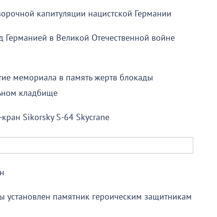
оворочной капитуляции нацистской Германии
д Германией в Великой Отечественной войне
тие мемориала в память жертв блокады
ьном кладбище
кран Sikorsky S-64 Skycrane
н
ы установлен памятник героическим защитникам