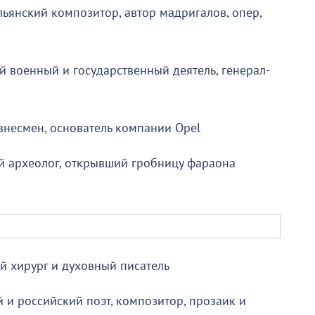
ьянский композитор, автор мадригалов, опер,
й военный и государственный деятель, генерал-
знесмен, основатель компании Opel
ий археолог, открывший гробницу фараона
й хирург и духовный писатель
й и российский поэт, композитор, прозаик и