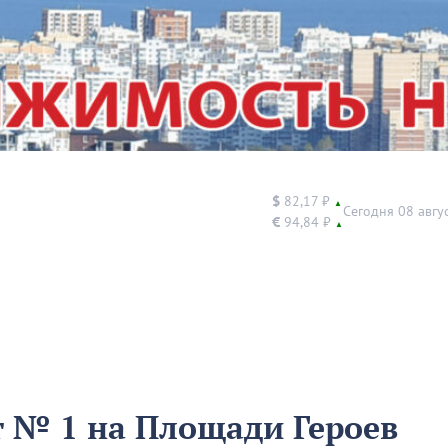
$
82,17 ₽
▲
Сегодня 08 авгу
€
94,84 ₽
▲
т № 1 на Площади Героев