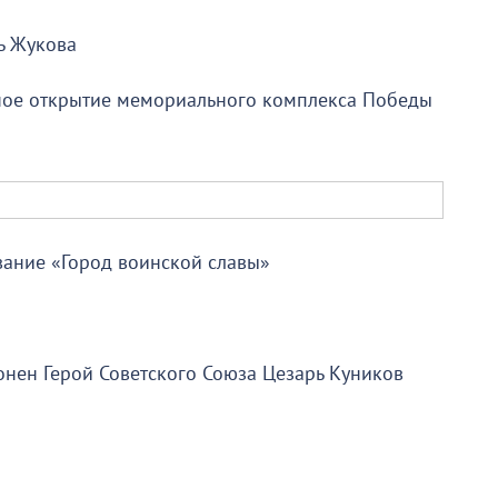
ь Жукова
нное открытие мемориального комплекса Победы
вание «Город воинской славы»
онен Герой Советского Союза Цезарь Куников