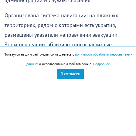
администрации и Службы спасения.
Организована система навигации: на пляжных
территориях, рядом с которыми есть укрытия,
размещены указатели направления эвакуации.
Зоны рекреации, вблизи которых защитные
сооружения отсутствуют, оснащены схемами с
Пользуясь нашим сайтом, вы соглашаетесь с
политикой обработки персональных
указаниями направлений к ближайшим выходам с
данных
и использованием файлов cookie.
Подробнее
береговой линии. Интерактивная карта укрытий
Я согласен
доступна в приложении «Безопасный
Новороссийск», которое работает без интернета.
Система эвакуации выстроена, но ее эффективность
зависит от сознательности каждого.
Недавно «НР» публиковал выдержки из перечня