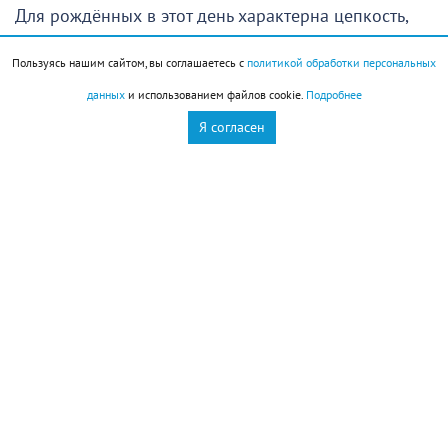
Для рождённых в этот день характерна цепкость,
хватка, любое дело доводится ими до конца. Они
Пользуясь нашим сайтом, вы соглашаетесь с
политикой обработки персональных
продвигаются по жизни, во всем проявляя зрелость
данных
и использованием файлов cookie.
Подробнее
и законченность. Если у таких людей есть
Я согласен
направленность на светлые дела – их достижения
могут быть великолепны
Стрижка
Стрижка придаст сил и здоровья волосам. После
нее волосы меньше секутся, становятся гуще и
крепче, выпадение значительно сократится.
Окрашивание и даже химическая завивка вреда
волосам не нанесут.