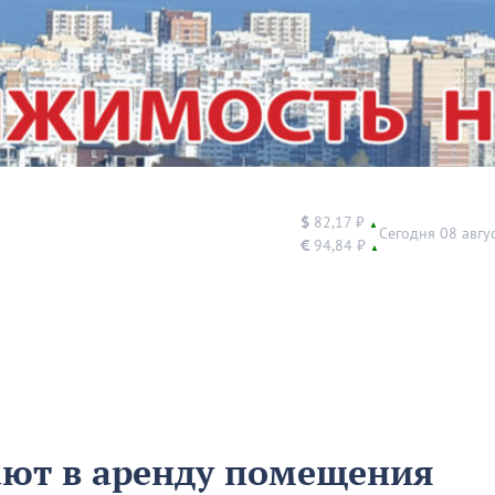
$
82,17 ₽
▲
Сегодня 08 авгу
€
94,84 ₽
▲
ают в аренду помещения