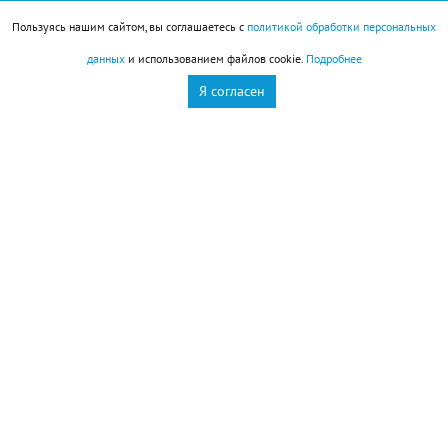
выяснилось, что набор завершен. От безысходности
Пользуясь нашим сайтом, вы соглашаетесь с
политикой обработки персональных
наша героиня разрыдалась. Директор долго думал
данных
и использованием файлов cookie.
Подробнее
и решил принять Ольгу Михайловну в порядке
Я согласен
исключения.
– Родителям рассказала о том, что поступила в
медучилище, только спустя пару месяцев – очень
боялась, что расстроятся такими обстоятельствами.
Но мама была очень рада таким новостям, она
хотела, чтобы я пошла в медицину.