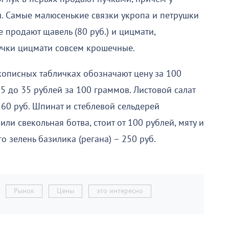
. Самые малюсенькие связки укропа и петрушки
е продают щавель (80 руб.) и цицмати,
 Пучки цицмати совсем крошечные.
укописных табличках обозначают цену за 100
25 до 35 рублей за 100 граммов. Листовой салат
 60 руб. Шпинат и стеблевой сельдерей
или свекольная ботва, стоит от 100 рублей, мяту и
о зелень базилика (регана) – 250 руб.
Рынок
Цены
это интересно