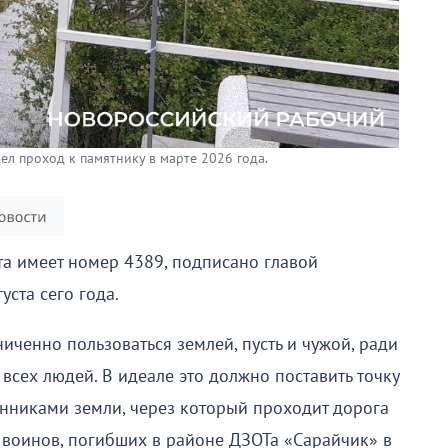
ел проход к памятнику в марте 2026 года.
та имеет номер 4389, подписано главой
ста сего года.
иченно пользоваться землей, пусть и чужой, ради
сех людей. В идеале это должно поставить точку
нниками земли, через который проходит дорога
х воинов, погибших в районе ДЗОТа «Сарайчик» в