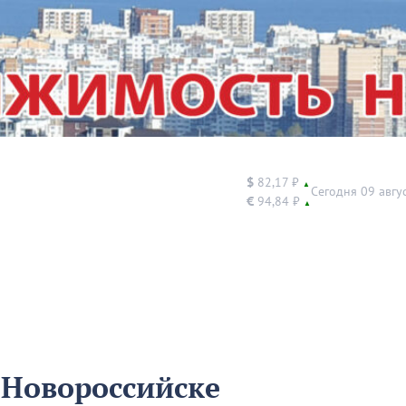
$
82,17 ₽
▲
Сегодня 09 авгу
€
94,84 ₽
▲
В Новороссийске