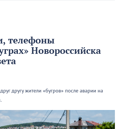
и, телефоны
буграх» Новороссийска
вета
 друг другу жители «бугров» после аварии на
.