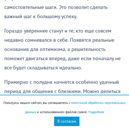
самостоятельные шаги. Это позволит сделать
важный шаг к большому успеху.
Гораздо увереннее станут и те, кто еще совсем
недавно сомневался в себе. Появятся реальные
основания для оптимизма, а решительность
поможет двигаться вперед, даже если поначалу не
все будет складываться идеально.
Примерно с полудня начнется особенно удачный
период для общения с близкими. Можно делиться
своими переживаниями, обращаться за советом
Пользуясь нашим сайтом, вы соглашаетесь с
политикой обработки персональных
или просить помощи в решении практических
данных
и использованием файлов cookie.
Подробнее
вопросов. Семейные разногласия останутся в
Я согласен
прошлом, на смену им придут взаимопонимание и