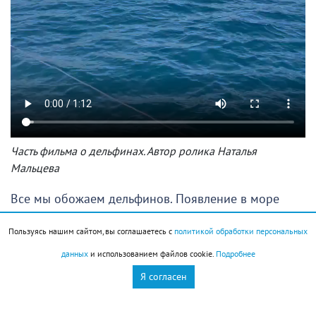
Часть фильма о дельфинах. Автор ролика Наталья
Мальцева
Все мы обожаем дельфинов. Появление в море
этих животных вызывает у человека радость и
Пользуясь нашим сайтом, вы соглашаетесь с
политикой обработки персональных
ажиотаж. Многие люди душой болеют за
данных
и использованием файлов cookie.
Подробнее
китоообразных и следят за сводками организаций,
Я согласен
призванных защищать дельфинов. В последние
восемь лет все мы с тревогой наблюдаем за