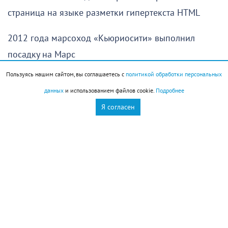
страница на языке разметки гипертекста HTML
2012 года марсоход «Кьюриосити» выполнил
посадку на Марс
Пользуясь нашим сайтом, вы соглашаетесь с
политикой обработки персональных
История города
данных
и использованием файлов cookie.
Подробнее
В 1912 году Новороссийская футбольная команда
Я согласен
«Олимпия» провела в Екатеринодаре первый
междугородний матч в истории городского
футбола
В 2006 году генеральный консул Республики Турция
передал Новороссийскому историческому музею-
заповеднику перевод текста надвратной плиты