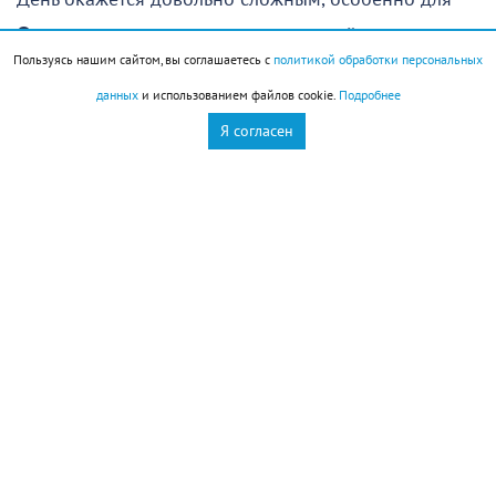
Овнов
, которые рассчитывали спокойно отдохнуть,
Пользуясь нашим сайтом, вы соглашаетесь с
политикой обработки персональных
восстановить силы и заняться чем-то приятным.
данных
и использованием файлов cookie.
Подробнее
Увы, провести день именно так едва ли удастся:
Я согласен
гораздо вероятнее, что вам придется решать
неожиданно возникшие проблемы или помогать
знакомым, оказавшимся в сложной ситуации.
Первая половина дня даст шанс удачно решить
какие-то сложные вопросы. Здесь важно не
растеряться и действовать быстро. Не исключено,
что придется полагаться на интуицию, поскольку
времени на сбор всей необходимой информации
может не оказаться. К счастью, внутренний голос
вас не подведет: его подсказки окажутся верными