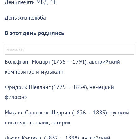
День печати МВД РФ
День жизнелюба
В этот день родились
Вольфганг Моцарт (1756 — 1791), австрийский
композитор и музыкант
Фридрих Шеллинг (1775 — 1854), немецкий
философ
Михаил Салтыков-Щедрин (1826 — 1889), русский
писатель-прозаик, сатирик
Льюис Кэрролл (1832 — 1898), английский