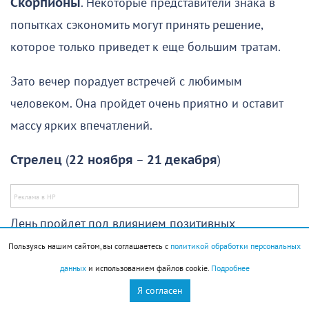
Скорпионы
. Некоторые представители знака в
попытках сэкономить могут принять решение,
которое только приведет к еще большим тратам.
Зато вечер порадует встречей с любимым
человеком. Она пройдет очень приятно и оставит
массу ярких впечатлений.
Стрелец
(
22 ноября
–
21 декабря
)
День пройдет под влиянием позитивных
тенденций, едва ли возникнут серьезные причины
Пользуясь нашим сайтом, вы соглашаетесь с
политикой обработки персональных
для волнения и беспокойства. Он откроет новые
данных
и использованием файлов cookie.
Подробнее
возможности перед
Стрельцами
, которые
Я согласен