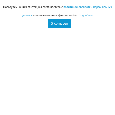
Пользуясь нашим сайтом, вы соглашаетесь с
политикой обработки персональных
Сегодня в 09:32
Происшествия
данных
и использованием файлов cookie.
Подробнее
Я согласен
Обломки БПЛА упали на территории двух
предприятий Новороссийска и частного дома в
поселке Верхнебаканском, сообщил глава города
Андрей Кравченко.