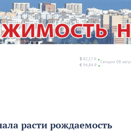
$
82,17 ₽
▲
Сегодня 08 авгу
€
94,84 ₽
▲
чала расти рождаемость