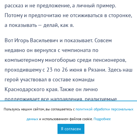
рассказ и не предложение, а личный пример.
Потому и предпочитаю не отсиживаться в сторонке,
а показывать — делай, как я.
Вот Игорь Васильевич и показывает. Совсем
недавно он вернулся с чемпионата по
компьютерному многоборью среди пенсионеров,
проходившему с 23 по 26 июня в Рязани. Здесь наш
герой участвовал в составе команды
Краснодарского края. Также он лично
поддерживает все направления, реализуемые
городским управлением спорта. Даже в
Пользуясь нашим сайтом, вы соглашаетесь с
политикой обработки персональных
Спартакиаде пенсионеров на протяжении всех
данных
и использованием файлов cookie.
Подробнее
пяти лет идейный вдохновитель и главный
Я согласен