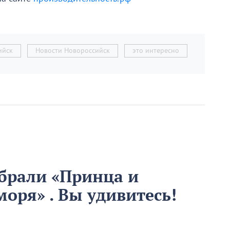
ийск
Новости Новороссийск
это интересно
брали «Принца и
оря» . Вы удивитесь!