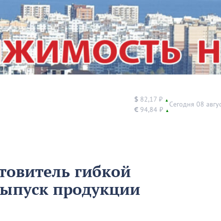
$
82,17 ₽
▲
Сегодня 08 авгу
€
94,84 ₽
▲
товитель гибкой
выпуск продукции