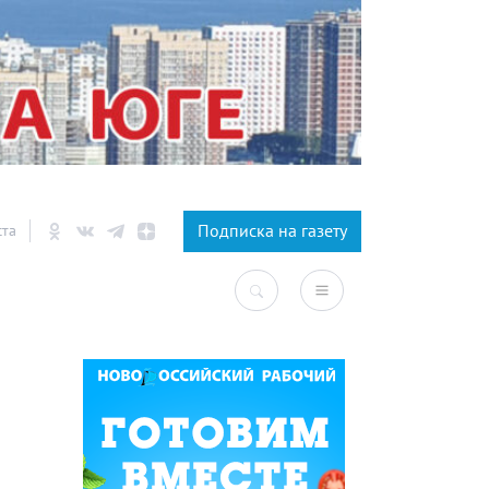
×
Подписка на газету
ста