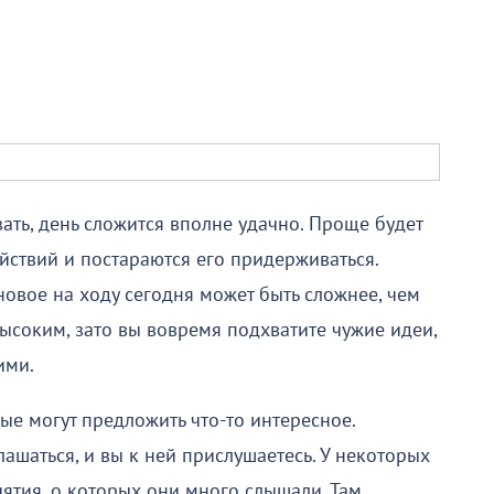
вать, день сложится вполне удачно. Проще будет
ействий и постараются его придерживаться.
овое на ходу сегодня может быть сложнее, чем
ысоким, зато вы вовремя подхватите чужие идеи,
ими.
е могут предложить что-то интересное.
глашаться, и вы к ней прислушаетесь. У некоторых
ятия, о которых они много слышали. Там