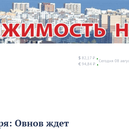
$
82,17 ₽
▲
Сегодня 08 авгу
€
94,84 ₽
▲
ря: Овнов ждет