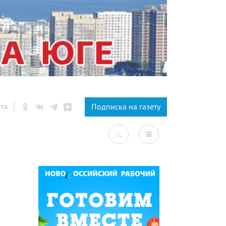
×
Подписка на газету
ста