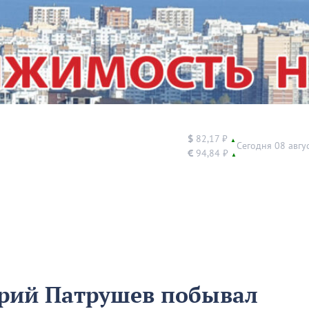
$
82,17 ₽
▲
Сегодня 08 авгу
€
94,84 ₽
▲
рий Патрушев побывал