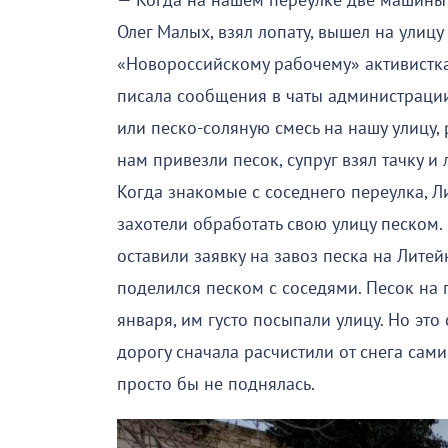
— Когда на нашем переулке две машины 1
Олег Малых, взял лопату, вышел на улицу 
«Новороссийскому рабочему» активистка
писала сообщения в чаты администрации
или песко-соляную смесь на нашу улицу, 
нам привезли песок, супруг взял тачку и
Когда знакомые с соседнего переулка, Ли
захотели обработать свою улицу песком.
оставили заявку на завоз песка на Литей
поделился песком с соседями. Песок на 
января, им густо посыпали улицу. Но эт
дорогу сначала расчистили от снега сам
просто бы не поднялась.