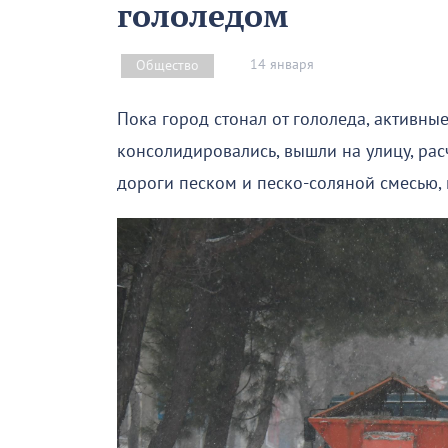
гололедом
14 января
Общество
Пока город стонал от гололеда, активны
консолидировались, вышли на улицу, ра
дороги песком и песко-соляной смесью,