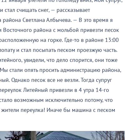
2 января улетели по гололеду вниз, мой супруг,
и стал счищать снег, — рассказывает
 района Светлана Албычева. — В это время я
 Восточного района с мольбой привезти песок
расположенную на горке. Где-то в районе 13:00
 лопату и стал посыпать песком проезжую часть.
тейного, увидели, что дело спорится, они тоже
 Мы стали опять просить администрацию района,
ный. Однако песок все не везли. Тогда супруг
переулок Литейный привезли в 4 утра 14-го
о стало возможным исключительно потому, что
и жители переулка! Иначе бы машина с песком