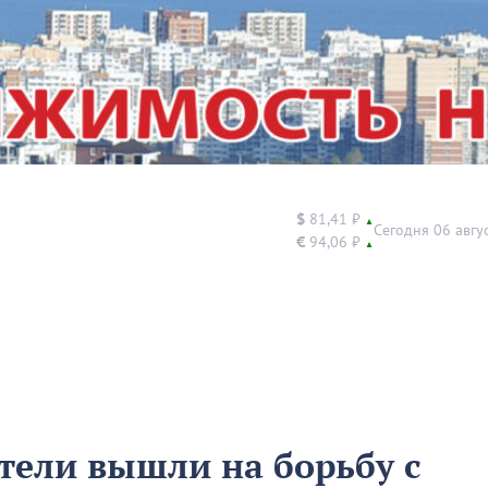
$
81,41 ₽
▲
Сегодня 06 авгу
€
94,06 ₽
▲
тели вышли на борьбу с