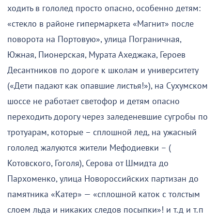
ходить в гололед просто опасно, особенно детям:
«стекло в районе гипермаркета «Магнит» после
поворота на Портовую», улица Пограничная,
Южная, Пионерская, Мурата Ахеджака, Героев
Десантников по дороге к школам и университету
(«Дети падают как опавшие листья!»), на Сухумском
шоссе не работает светофор и детям опасно
переходить дорогу через заледеневшие сугробы по
тротуарам, которые – сплошной лед, на ужасный
гололед жалуются жители Мефодиевки – (
Котовского, Гоголя), Серова от Шмидта до
Пархоменко, улица Новороссийских партизан до
памятника «Катер» — «сплошной каток с толстым
слоем льда и никаких следов посыпки»! и т.д и т.п