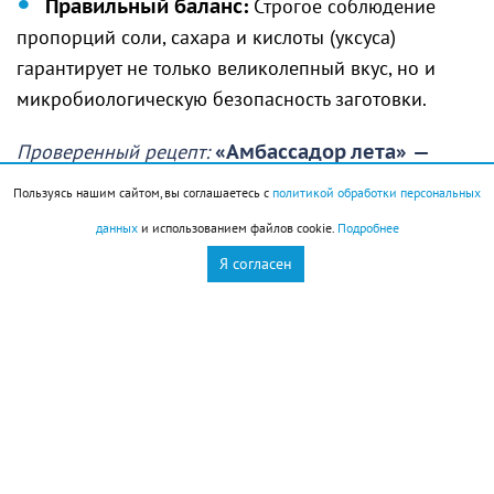
Правильный баланс:
Строгое соблюдение
пропорций соли, сахара и кислоты (уксуса)
гарантирует не только великолепный вкус, но и
микробиологическую безопасность заготовки.
Проверенный рецепт:
«Амбассадор лета»
—
маринованные огурчики с листьями
Пользуясь нашим сайтом, вы соглашаетесь с
политикой обработки персональных
смородины и хрена.
данных
и использованием файлов cookie.
Подробнее
Приготовьте маринад: на 1 литр воды добавьте 1,5
Я согласен
ст. ложки соли, 2 ст. ложки сахара и 50 мл уксуса
(9%). Доведите до кипения. Уложите
подготовленные огурцы и специи в стерильные
банки, залейте кипящим маринадом, герметично
закатайте и переверните до полного остывания.