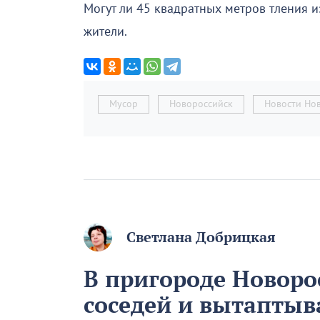
Могут ли 45 квадратных метров тления 
жители.
Мусор
Новороссийск
Новости Но
Светлана Добрицкая
В пригороде Новоро
соседей и вытапты