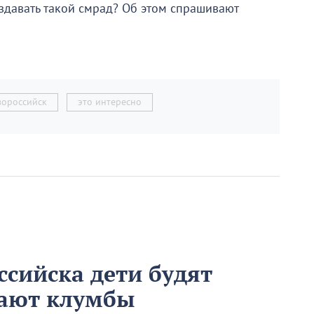
издавать такой смрад? Об этом спрашивают
вороссийск
это интересно
ссийска дети будят
вают клумбы