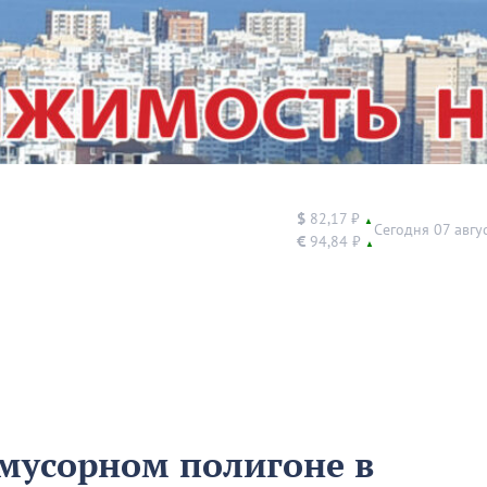
$
82,17 ₽
▲
Сегодня 07 авгу
€
94,84 ₽
▲
мусорном полигоне в