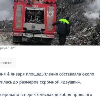
Архив "НР"
вня 4 января площадь тления составляла около
атилась до размеров скромной «двушки».
ксировано в первых числах декабря прошлого