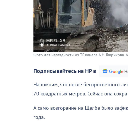
Фото для наглядности из ТГ.-канала А.Н. Гаврикова. 
Подписывайтесь на НР в
Напомним, что после беспросветного ли
70 квадратных метров. Сейчас она сокр
А само возгорание на Щелбе было зафи
года.