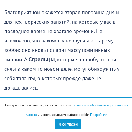
Благоприятной окажется вторая половина дня и
для тех творческих занятий, на которые у вас в
последнее время не хватало времени. Не
исключено, что захочется вернуться к старому
хобби; оно вновь подарит массу позитивных
эмоций. А
Стрельцы
, которые попробуют свои
силы в каком-то новом деле, могут обнаружить у
себя таланты, о которых прежде даже не
догадывались.
Вечером стоит избегать перегрузок. В это время
Пользуясь нашим сайтом, вы соглашаетесь с
политикой обработки персональных
могут напомнить о себе хронические заболевания,
данных
и использованием файлов cookie.
Подробнее
а усталость будет накапливаться быстрее обычного.
Я согласен
Планируя вечер, оставьте достаточно времени для