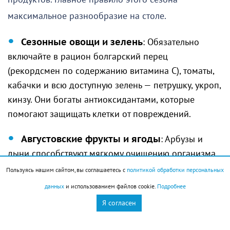
максимальное разнообразие на столе.
Сезонные овощи и зелень
: Обязательно
включайте в рацион болгарский перец
(рекордсмен по содержанию витамина C), томаты,
кабачки и всю доступную зелень — петрушку, укроп,
кинзу. Они богаты антиоксидантами, которые
помогают защищать клетки от повреждений.
Августовские фрукты и ягоды
: Арбузы и
дыни способствуют мягкому очищению организма
благодаря высокому содержанию воды. А местные
Пользуясь нашим сайтом, вы соглашаетесь с
политикой обработки персональных
ягоды — черника, брусника, облепиха, смородина —
данных
и использованием файлов cookie.
Подробнее
настоящая кладовая полезных веществ для
Я согласен
поддержки иммунной системы. Ешьте их свежими
ежедневно и замораживайте на зиму.