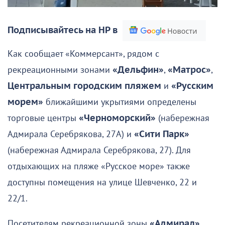
Подписывайтесь на НР в
Как сообщает «Коммерсант», рядом с
рекреационными зонами
«Дельфин»
,
«Матрос»
,
Центральным городским пляжем
и
«Русским
морем»
ближайшими укрытиями определены
торговые центры
«Черноморский»
(набережная
Адмирала Серебрякова, 27А) и
«Сити Парк»
(набережная Адмирала Серебрякова, 27). Для
отдыхающих на пляже «Русское море» также
доступны помещения на улице Шевченко, 22 и
22/1.
Посетителям рекреационной зоны
«Адмирал»