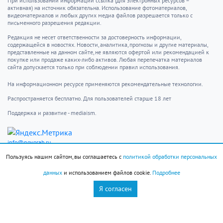
При использовании информации ссылка (для электронных ресурсов –
активная) на источник обязательна. Использование фотоматериалов,
видеоматериалов и любых других медиа файлов разрешается только с
письменного разрешения редакции.
Редакция не несет ответственности за достоверность информации,
содержащейся в новостях. Новости, аналитика, прогнозы и другие материалы,
представленные на данном сайте, не являются офертой или рекомендацией к
покупке или продаже каких-либо активов. Любая перепечатка материалов
сайта допускается только при соблюдении правил использования.
На информационном ресурсе применяются рекомендательные технологии.
Распространяется бесплатно. Для пользователей старше 18 лет
Поддержка и развитие - mediaism.
info@novorab.ru
Пользуясь нашим сайтом, вы соглашаетесь с
политикой обработки персональных
Новости
Контакты
Происшествия
Пользовательское
данных
и использованием файлов cookie.
Подробнее
Общество
соглашение
Я согласен
Фоторепортаж
Авторы
Власть
Недвижимость на
О редакции
юге