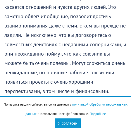
касается отношений и чувств других людей. Это
заметно облегчит общение, позволит достичь
взаимопонимания даже с теми, с кем вы прежде не
ладили. Не исключено, что вы договоритесь о
совместных действиях с недавними соперниками, и
они неожиданно поймут, что как союзник вы
можете быть очень полезны. Могут сложиться очень
неожиданные, но прочные рабочие союзы или
появиться проекты с очень хорошими
перспективами, в том числе и финансовыми.
Пользуясь нашим сайтом, вы соглашаетесь с
политикой обработки персональных
А еще первая половина дня — это время, когда не
данных
и использованием файлов cookie.
Подробнее
исключены судьбоносные встречи. В наибольшей
Я согласен
степени это касается представителей знака,