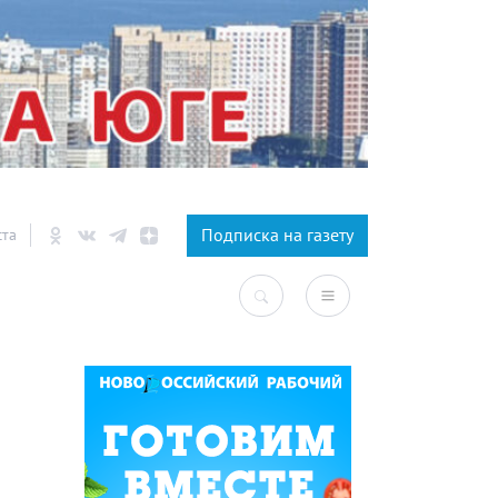
×
Подписка на газету
ста