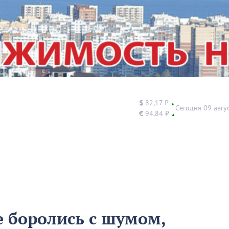
$
82,17 ₽
▲
Сегодня 09 авгу
€
94,84 ₽
▲
е боролись с шумом,