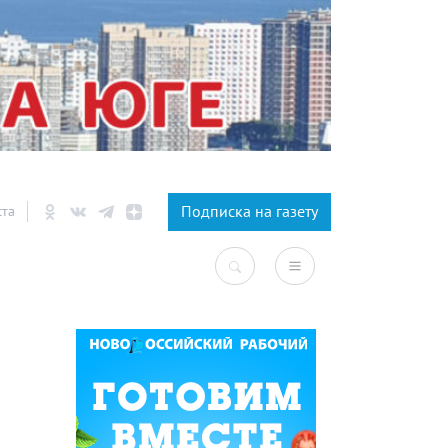
×
Подписка на газету
ста