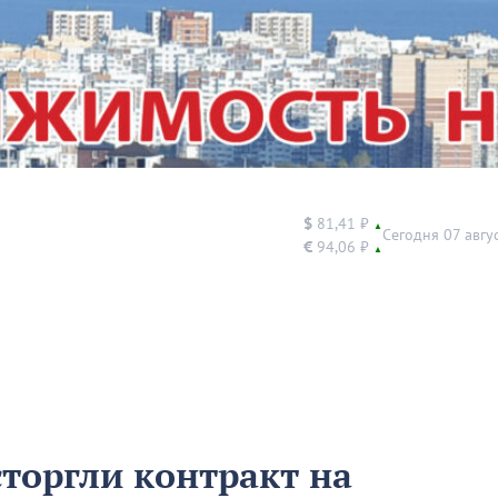
$
81,41 ₽
▲
Сегодня 07 авгу
€
94,06 ₽
▲
сторгли контракт на