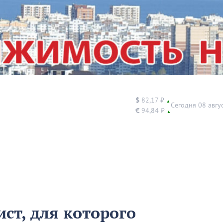
$
82,17 ₽
▲
Сегодня 08 авгу
€
94,84 ₽
▲
ст, для которого