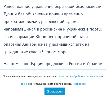
Ранее Главное управление береговой безопасности
Турции без объяснения причин временно
прекратило выдачу разрешений судам,
направлявшимся в российские и украинские порты.
По информации Bloomberg, причиной стали
опасения Анкары из-за участившихся атак на
гражданские суда в Черном море.
На этом фоне Турция предложила России и Украине
создать специальный механизм, который позволил
Пользуясь нашим сайтом, вы соглашаетесь с
политикой обработки персональных
бы обеспечить безопасность торгового судоходства
данных
и использованием файлов cookie.
Подробнее
и не допустить новых атак на коммерческие суда.
Я согласен
Об этом заявил глава турецкого МИД Хакан Фидан
в интервью Anadolu, сообщает РИА Новости.