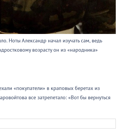
о. Ноты Александр начал изучать сам, ведь
подростковому возрасту он из «народника»
ехали «покупатели» в краповых беретах из
аровойтова все затрепетало: «Вот бы вернуться