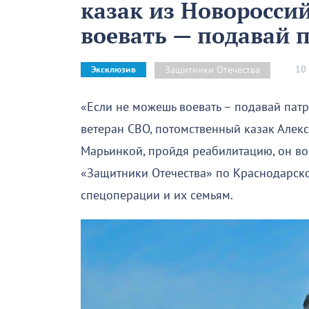
казак из Новоросси
воевать — подавай 
10
Защитники Отечества
Эксклюзив
«Если не можешь воевать – подавай пат
ветеран СВО, потомственный казак Алек
Марьинкой, пройдя реабилитацию, он во
«Защитники Отечества» по Краснодарско
спецоперации и их семьям.