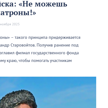
йска: «Не можешь
патроны!»
 ноября 2025
роны» – такого принципа придерживается
сандр Старовойтов. Получив ранение под
зглавил филиал государственного фонда
му краю, чтобы помогать участникам