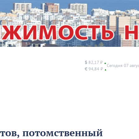
$
82,17 ₽
▲
Сегодня 07 авгу
€
94,84 ₽
▲
тов, потомственный