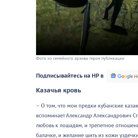
Фото из семейного архива героя публикации
Подписывайтесь на НР в
Казачья кровь
– О том, что мои предки кубанские каза
вспоминает Александр Александрович Ста
любовь к лошадям, и трепетное отношен
балачке, и желание шить из кожи уздечки