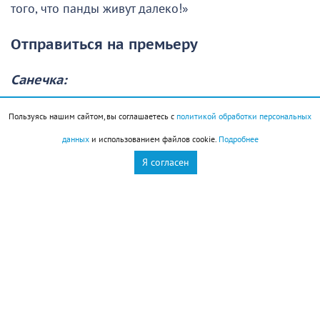
того, что панды живут далеко!»
Отправиться на премьеру
Санечка:
«Мечтаю доказать Золотой рыбке, что
Пользуясь нашим сайтом, вы соглашаетесь с
политикой обработки персональных
современному человеку для счастья нужно вовсе не
данных
и использованием файлов cookie.
Подробнее
корыто и не дворянский титул, а просто два билета
Я согласен
на классную премьеру и вечер без домашних
забот!»
Новое здание театра
Елена:
«Верю в чудеса на протяжении всей своей жизни.