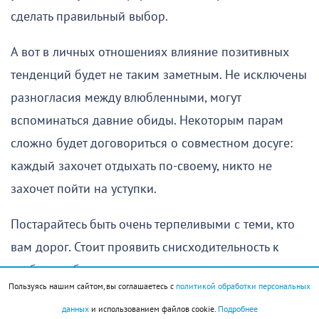
сделать правильный выбор.
А вот в личных отношениях влияние позитивных
тенденций будет не таким заметным. Не исключены
разногласия между влюбленными, могут
вспоминаться давние обиды. Некоторым парам
сложно будет договориться о совместном досуге:
каждый захочет отдыхать по-своему, никто не
захочет пойти на уступки.
Постарайтесь быть очень терпеливыми с теми, кто
вам дорог. Стоит проявить снисходительность к
слабостям близких; они ответят вам тем же.
Пользуясь нашим сайтом, вы соглашаетесь с
политикой обработки персональных
Овен
(
21 марта
–
19 апреля
)
данных
и использованием файлов cookie.
Подробнее