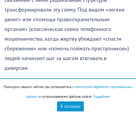
связанные с ними радикальные структуры
трансформировали эту схему. Под видом «легких
денег» или «помощи правоохранительным
органам» (классическая схема телефонного
мошенничества, когда жертву убеждают «спасти
сбережения» или «помочь поймать преступников»)
людей начинают шаг за шагом втягивать в
диверсии.
От денежных переводов — к поджогам
Пользуясь нашим сайтом, вы соглашаетесь с
политикой обработки персональных
данных
и использованием файлов cookie.
Подробнее
Сценарий вербовки обычно развивается по
Я согласен
отработанной психологами схеме:
Втереться в доверие или загнать в
ловушку.
Жертве пишут в Telegram, WhatsApp или