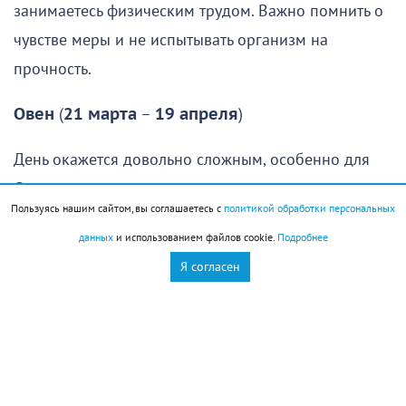
занимаетесь физическим трудом. Важно помнить о
чувстве меры и не испытывать организм на
прочность.
Овен
(
21 марта
–
19 апреля
)
День окажется довольно сложным, особенно для
Овнов
, которые рассчитывали спокойно отдохнуть,
Пользуясь нашим сайтом, вы соглашаетесь с
политикой обработки персональных
восстановить силы и заняться чем-то приятным.
данных
и использованием файлов cookie.
Подробнее
Увы, провести день именно так едва ли удастся:
Я согласен
гораздо вероятнее, что вам придется решать
неожиданно возникшие проблемы или помогать
знакомым, оказавшимся в сложной ситуации.
Первая половина дня даст шанс удачно решить