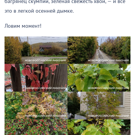
багрянец скумпии, зеленая свежесть хвои, — и все
это в легкой осенней дымке.
Ловим момент!