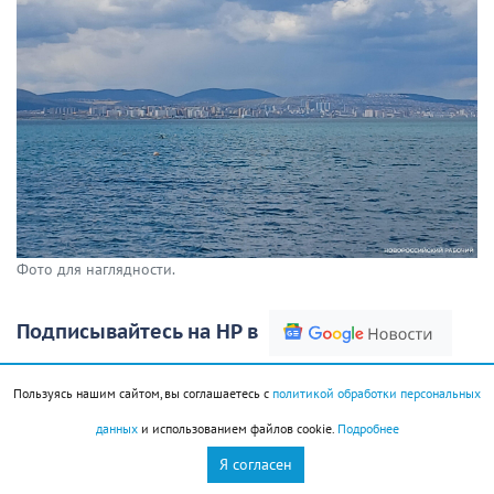
Фото для наглядности.
Подписывайтесь на НР в
Напомним, российский контейнеровоз «Янина»
Пользуясь нашим сайтом, вы соглашаетесь с
политикой обработки персональных
затонул в ночь на 1 августа после атаки украинских
данных
и использованием файлов cookie.
Подробнее
морских беспилотников. По данным отраслевого
Я согласен
издания госкорпорации «Росатом», происшествие