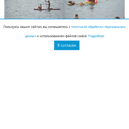
Пользуясь нашим сайтом, вы соглашаетесь с
политикой обработки персональных
данных
и использованием файлов cookie.
Подробнее
Новороссийск
Новости Новороссийск
Я согласен
пляжи
это интересно