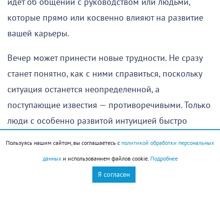
идет об общении с руководством или людьми,
которые прямо или косвенно влияют на развитие
вашей карьеры.
Вечер может принести новые трудности. Не сразу
станет понятно, как с ними справиться, поскольку
ситуация останется неопределенной, а
поступающие известия — противоречивыми. Только
люди с особенно развитой интуицией быстро
поймут, как следует действовать, чтобы добиться
Пользуясь нашим сайтом, вы соглашаетесь с
политикой обработки персональных
успеха.
данных
и использованием файлов cookie.
Подробнее
Я согласен
Овен
(
21 марта
–
19 апреля
)
Вас ждет довольно удачный день, и влияние
позитивных тенденций будет заметно практически