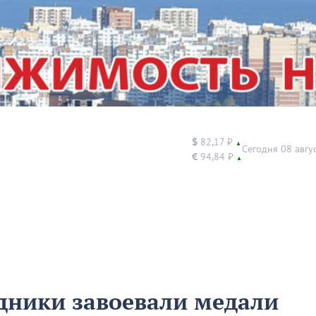
$
82,17 ₽
▲
Сегодня 08 авгу
€
94,84 ₽
▲
дники завоевали медали