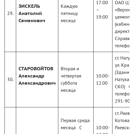
17:00
ОАО ЦЗ
ЗИСКЕЛЬ
Каждую
–
«Верхне
29.
Анатолий
пятницу
19:00
цементн
Семенович
месяца
(кабинет
директо
Справки
телефону
ст. Натух
ул. Красн
СТАРОВОЙТОВ
Вторая и
(Здание
Александр
четвертая
10.00-
30.
Натухаев
Александрович
суббота
12.00
СКО) Сп
месяца
телефону
291-90-
ст. Раевск
Первая среда
Котова, д
месяца С
10:00-
Раевског