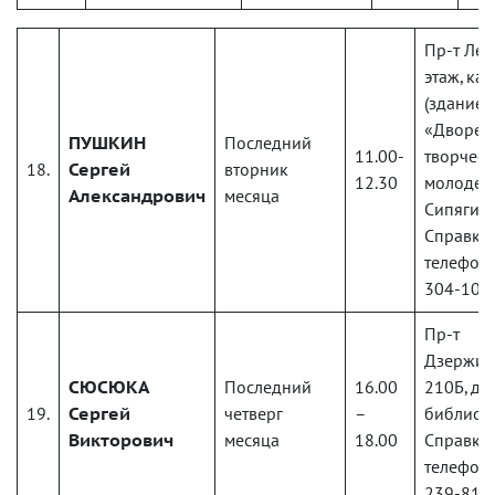
Пр-т Лени
этаж, каб
(здание
«Дворец
ПУШКИН
Последний
11.00-
творчест
18.
Сергей
вторник
12.30
молодеж
Александрович
месяца
Сипягин
Справки
телефону
304-10-
Пр-т
Дзержин
СЮСЮКА
Последний
16.00
210Б, де
19.
Сергей
четверг
–
библиот
Викторович
месяца
18.00
Справки
телефону
239-81-