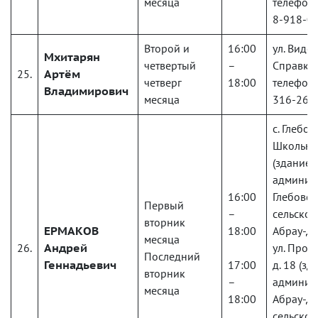
месяца
телефону
8-918-0
Второй и
16:00
ул. Видов
Мхитарян
четвертый
–
Справки
25.
Артём
четверг
18:00
телефону
Владимирович
месяца
316-26-
с. Глебов
Школьная
(здание
админис
16:00
Глебовск
Первый
–
сельского
вторник
ЕРМАКОВ
18:00
Абрау-Д
месяца
26.
Андрей
ул. Пром
Последний
Геннадьевич
17:00
д. 18 (зд
вторник
–
админис
месяца
18:00
Абрау-Д
сельског