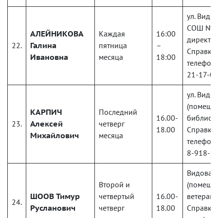
ул. Видов
СОШ № 4
АЛЕЙНИКОВА
Каждая
16:00
директ
22.
Галина
пятница
–
Справки
Ивановна
месяца
18:00
телефону
21-17-0
ул. Видов
(помеще
КАРПИЧ
Последний
16.00-
библиоте
23.
Алексей
четверг
18.00
Справки
Михайлович
месяца
телефону
8-918-9
Видова, 
Второй и
(помеще
ШООВ
Тимур
четвертый
16.00-
ветерано
24.
Русланович
четверг
18.00
Справки