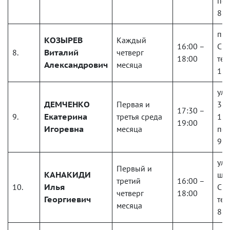
по 
8-9
пр.
КОЗЫРЕВ
Каждый
16:00 –
Спр
8.
Виталий
четверг
18:00
тел
Александрович
месяца
111
ул.
ДЕМЧЕНКО
Первая и
37,
17:30 –
9.
Екатерина
третья среда
1 
19:00
Игоревна
месяца
по 
989
ул.
Первый и
КАНАКИДИ
шос
третий
16:00 –
10.
Илья
Спр
четверг
18:00
Георгиевич
тел
месяца
8-9