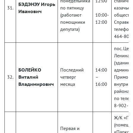
понедельника
12:00
станично
БЭДЭНЭУ
Игорь
31.
по пятницу
казачьег
Иванович
(работают
10:00-
обществ
помощники
12:00
Справки
депутата)
телефону
464-80-
пос. Цем
Ленина, д
(здание
БОЛЕЙКО
Последний
14:00
админис
32.
Виталий
четверг
–
Приморс
Владимирович
месяца
16:00
внутриг
района)
по телеф
8-902-9
Ж/К «Па
(помеще
Первая и
«Парков