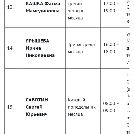
КАШКА
Фатма
третий
17:00 –
13.
Спр
Мамединовна
четверг
19:00
тел
месяца
8-9
ул.
ЯРЫШЕВА
Мал
Третья среда
16:00 –
14.
Ирина
д. 
месяца
18:00
Николаевна
тел
74
Пр
Ско
(шт
Че
САВОТИН
Каждый
08:00 –
ок
15.
Сергей
понедельник
09:00
каз
Юрьевич
месяца
об
Спр
тел