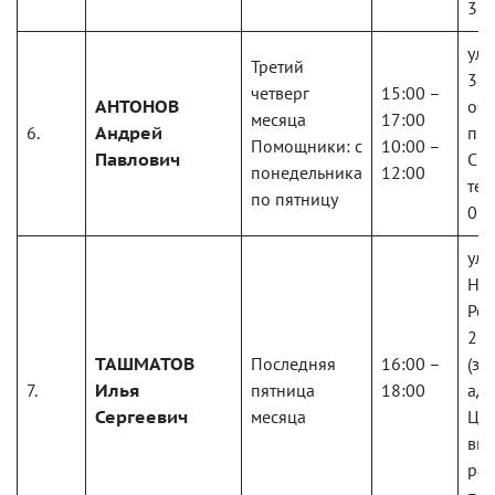
352
ул.
Третий
3
четверг
15:00 –
АНТОНОВ
об
месяца
17:00
6.
Андрей
пр
Помощники: с
10:00 –
Павлович
Спр
понедельника
12:00
тел
по пятницу
02
ул.
Но
Рес
21А
ТАШМАТОВ
Последняя
16:00 –
(зд
7.
Илья
пятница
18:00
ад
Сергеевич
месяца
Цен
вну
рай