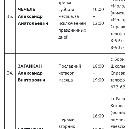
третья
«Молод
ЧЕЧЕЛЬ
суббота
10:00
(помеще
33.
Александр
месяца, за
–
«Молодё
Анатольевич
исключением
12:00
Справки
праздничных
телефону
дней
8-995-4
8-905-4
с. Борисо
ЗАГАЙКАН
Последний
18:00
Школьный
34.
Александр
четверг
–
Справки
Викторович
месяца
19:00
телефону
672-62-
ст. Раевск
Котова, д
(здание
16:00
Первый
админис
–
вторник
Раевског