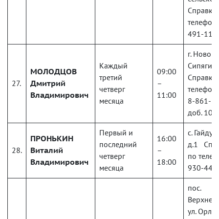
Справки
телефону
491-11-
г. Новоро
Каждый
Сипягина
МОЛОДЦОВ
09:00
третий
Справки
27.
Дмитрий
–
четверг
телефону
Владимирович
11:00
месяца
8-861-2
доб. 103
Первый и
с. Гайдук
ПРОНЬКИН
16:00
последний
д.1 Спр
28.
Виталий
–
четверг
по телеф
Владимирович
18:00
месяца
930-44-
пос.
Верхнеб
ул. Орлов