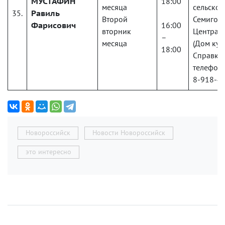
МУСТАФИН
18:00
месяца
сельского
35.
Равиль
Второй
Семигорс
Фарисович
16:00
вторник
Централь
–
месяца
(Дом кул
18:00
Справки
телефону
8-918-4
Новороссийск
Новости Новороссийск
это интересно