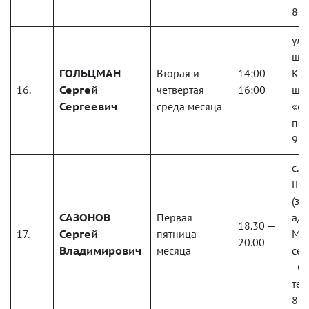
81
ул.
шос
ГОЛЬЦМАН
Вторая и
14:00 –
Каб
16.
Сергей
четвертая
16:00
шах
Сергеевич
среда месяца
«6
по 
918
с. 
Шос
(зд
САЗОНОВ
Первая
ад
18.30 —
17.
Сергей
пятница
Мы
20.00
Владимирович
месяца
сел
Сп
тел
8-9