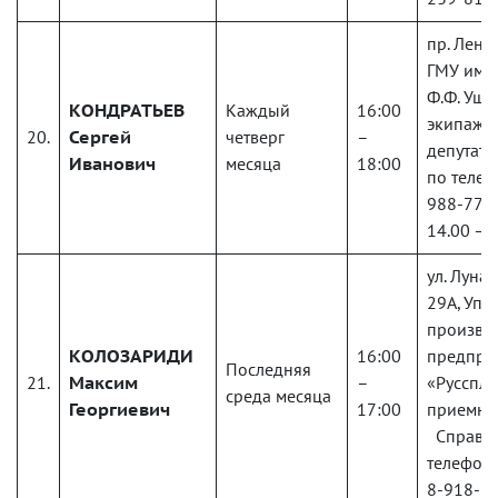
пр. Ленин
ГМУ им. 
Ф.Ф. Уша
КОНДРАТЬЕВ
Каждый
16:00
экипаж, 
20.
Сергей
четверг
–
депутат
Иванович
месяца
18:00
по телеф
988-770-
14.00 – 
ул. Луна
29А, Упр
произво
КОЛОЗАРИДИ
16:00
предпри
Последняя
21.
Максим
–
«Руссплас
среда месяца
Георгиевич
17:00
приемная
Справки
телефону
8-918-3