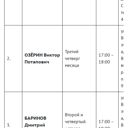
Спр
тел
477
ул.
Ван
эта
Третий
ад
ОЗЁРИН
Виктор
17:00 –
2.
четверг
Вос
Потапович
18:00
месяца
вну
ра
по 
92
ул.
Ван
эта
Второй и
БАРИНОВ
ад
четвертый
17:00 –
3.
Дмитрий
Вос