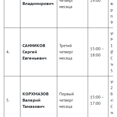
четверг
19:00
Владимирович
вну
месяца
ра
по 
903
ул.
Меф
САННИКОВ
Третий
118
15:00 –
4.
Сергей
четверг
(би
18:00
Евгеньевич
месяца
Спр
тел
58
ул.
2 э
КОРХМАЗОВ
Первый
биз
15:00 –
5.
Валерий
четверг
«М
17:00
Тамазович
месяца
Спр
тел