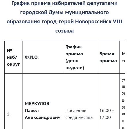
График
приема избирателей депутатами
городской Думы муниципального
образования город-герой Новороссийск VI
I
I
созыва
График
№
приема
Время
Ме
изб/
Ф.И.О.
(день
приема
те
округ
недели)
ул.
шос
Уп
цем
МЕРКУЛОВ
зав
Павел
Последняя
16:00 –
1.
«Ок
Александрович
среда месяца
17:00
пр
деп