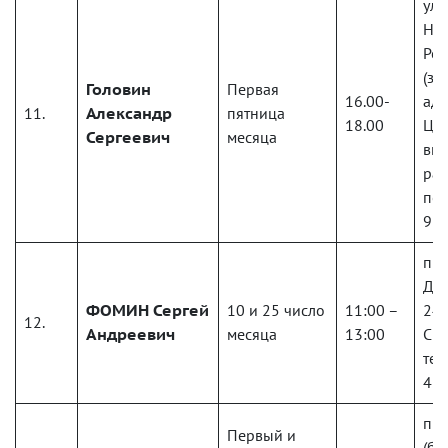
ул.
Но
Рес
(зд
Головин
Первая
16.00-
ад
11.
Александр
пятница
18.00
Цен
Сергеевич
месяца
вну
ра
по 
988
пр.
Дзе
ФОМИН
Сергей
10 и 25 число
11:00 –
245
12.
Андреевич
месяца
13:00
Спр
тел
426
пр.
Первый и
(би