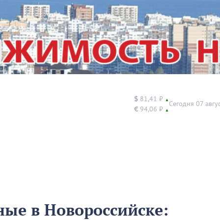
$
81,41 ₽
▲
Сегодня 07 авгу
€
94,06 ₽
▲
ные в Новороссийске: