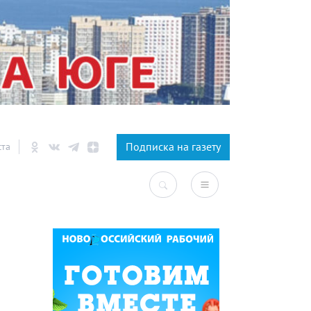
×
Подписка на газету
ста